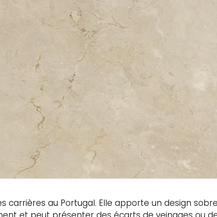
des carrières au Portugal. Elle apporte un design sob
ement et peut présenter des écarts de veinages ou des